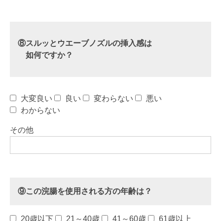
⑧スルッとウエーブノズルの挿入感は
如何ですか？
大変良い
良い
変わらない
悪い
わからない
その他
⑨この浣腸を使用される方の年齢は？
20歳以下
21～40歳
41～60歳
61歳以上