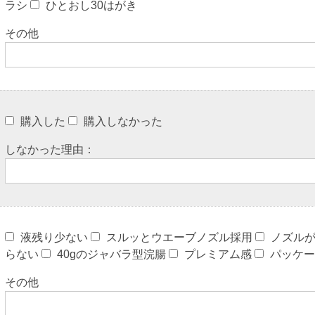
ラシ
ひとおし30はがき
その他
購入した
購入しなかった
しなかった理由：
液残り少ない
スルッとウエーブノズル採用
ノズル
らない
40gのジャバラ型浣腸
プレミアム感
パッケー
その他