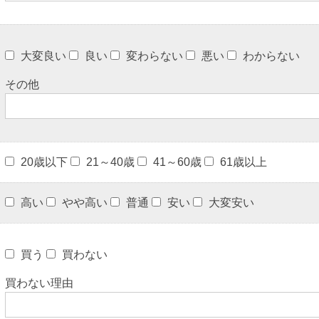
大変良い
良い
変わらない
悪い
わからない
その他
20歳以下
21～40歳
41～60歳
61歳以上
高い
やや高い
普通
安い
大変安い
買う
買わない
買わない理由