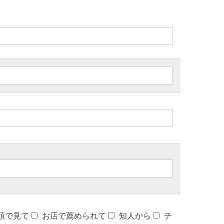
頭で見て
お店で薦められて
知人から
チ