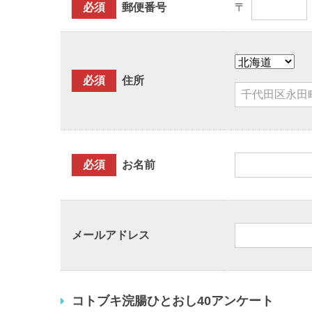
必須
郵便番号
〒
必須
住所
必須
お名前
メールアドレス
コトブキ浣腸ひとおし40アンケート