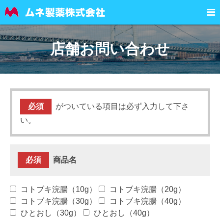

店舗お問い合わせ
必須
がついている項目は必ず入力して下さ
い。
必須
商品名
コトブキ浣腸（10g）
コトブキ浣腸（20g）
コトブキ浣腸（30g）
コトブキ浣腸（40g）
ひとおし（30g）
ひとおし（40g）